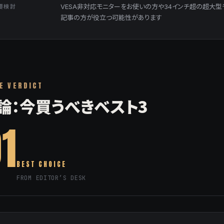
要検討
VESA非対応モニターをお使いの方や34インチ超の超大
記事の方が役立つ可能性があります
E VERDICT
論：今買うべきベスト3
1
BEST CHOICE
FROM EDITOR’S DESK