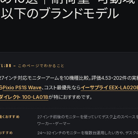
以下のブランドモデル
TL;DR — このページでわかること
27インチ対応モニターアームを10機種比較。評価4.53・202件の
ら
Pixio PS1S Wave
、コスト最優先なら
イーサプライ EEX-LA020
ダイレクト 100-LA018
が特におすすめです。
強くおすすめ
27インチ前後のモニターを使っていてデスク上のスペース
ワーカー・ゲーマー
おすすめ
24〜32インチのモニターを複数台運用したい方や、デス