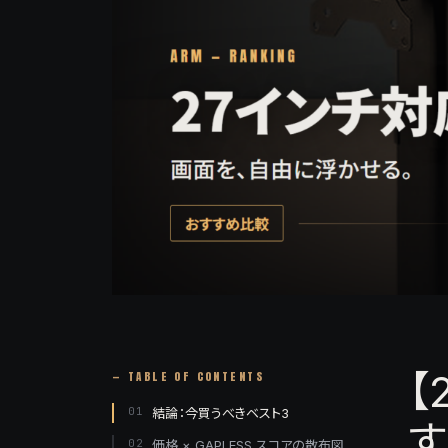
【
— TABLE OF CONTENTS
01
結論：今買うべきベスト3
す
02
価格 × GAPLESS スコアの散布図