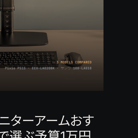
 モニターアームおす
で選ぶ予算1万円