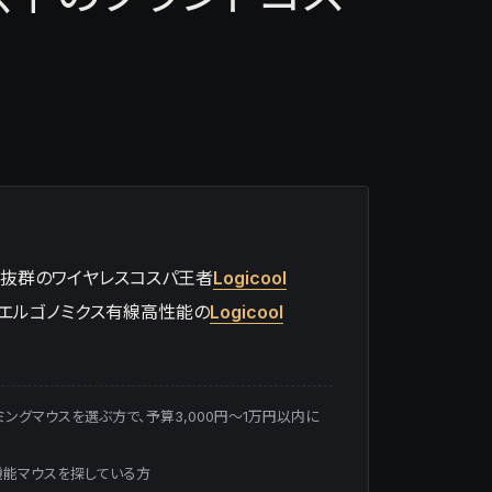
績抜群のワイヤレスコスパ王者
Logicool
、エルゴノミクス有線高性能の
Logicool
ミングマウスを選ぶ方で、予算3,000円〜1万円以内に
機能マウスを探している方