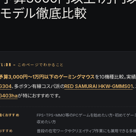
パモデル徹底比較
TL;DR — このページでわかること
予算3,000円〜1万円以下のゲーミングマウス
を10機種比較。実
G304
、多ボタン有線コスパ派の
RED SAMURAI HKW-GMMS01
G403ha
が特におすすめです。
強くおすすめ
FPS・TPS・MMO等のPCゲームを始めたい方・初めてゲー
収めたい方
おすすめ
普段の在宅ワークやクリエイティブ作業にも兼用できる多