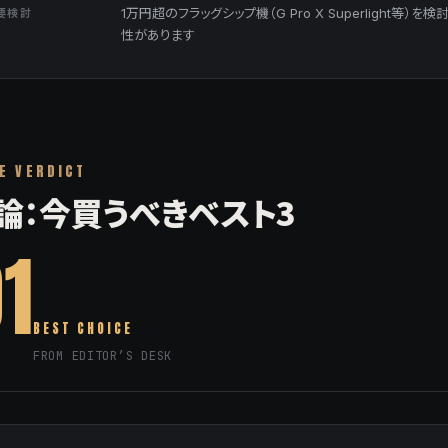
要検討
1万円超のフラッグシップ機（G Pro X Superlight
性があります
E VERDICT
論：今買うべきベスト3
1
BEST CHOICE
FROM EDITOR’S DESK