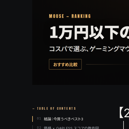
【
— TABLE OF CONTENTS
01
結論：今買うべきベスト3
｜
02
価格 × GAPLESS スコアの散布図